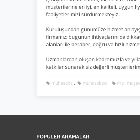
müşterilerine en iyi, en kaliteli, uygun f
faaliyetlerimizi sürdürmekteyiz..
Kuruluşundan günümüze hizmet anlayışını
firmamız; bugünün ihtiyaçlarını da dikkat
alanları ile beraber, doğru ve hızlı hizm
Uzmanlardan oluşan kadromuzla ve yılla
katkılar sunarak siz değerli müşteriler
muhasebe
muhasebeci
mali müşav
POPÜLER ARAMALAR