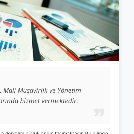
 Mali Müşavirlik ve Yönetim
arında hizmet vermektedir.
 ve deneyim büyük önem taşımaktadır. Bu bilinçle