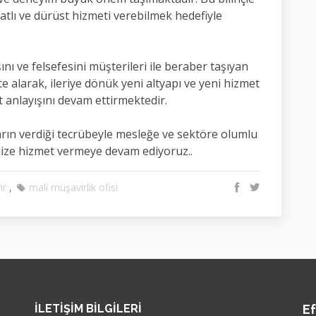
iyatlı ve dürüst hizmeti verebilmek hedefiyle
 ve felsefesini müşterileri ile beraber taşıyan
e alarak, ileriye dönük yeni altyapı ve yeni hizmet
et anlayışını devam ettirmektedir.
rın verdiği tecrübeyle mesleğe ve sektöre olumlu
imize hizmet vermeye devam ediyoruz..
ir
mali müşavirlik ofisi
İLETIŞIM BILGILERI
E