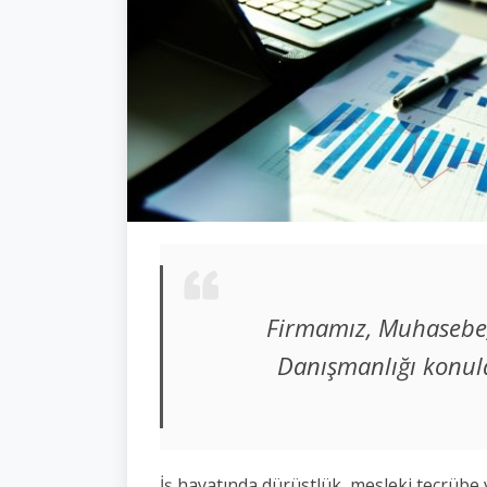
Firmamız, Muhasebe,
Danışmanlığı konul
İş hayatında dürüstlük, mesleki tecrübe