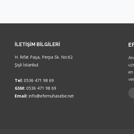
İLETIŞIM BILGILERI
E
H. Rıfat Paşa, Perpa Sk. No:62
An
Şişli İstanbul
uz
en
ve
Tel:
0536 471 98 69
GSM:
0536 471 98 69
Email:
info@efemuhasebe.net