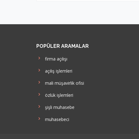
POPÜLER ARAMALAR
firma açılışı
açılış işlemleri
mali müşavirlik ofisi
özlük işlemleri
şişli muhasebe
muhasebeci